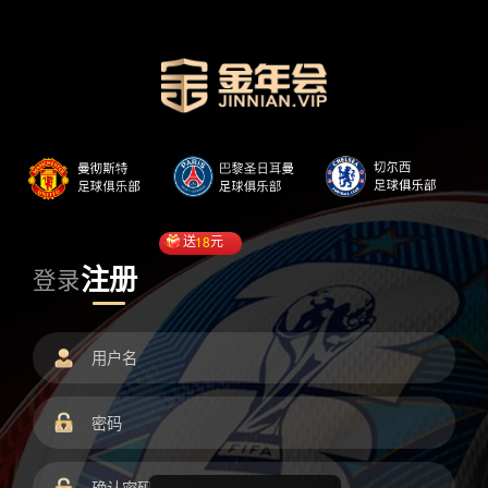
送
18
元
注册
登录